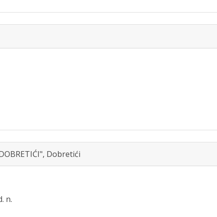
OBRETIĆI", Dobretići
. n.