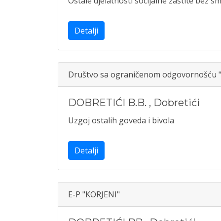
Ostale djelatnosti socijalne zaštite bez smj
Detalji
Društvo sa ograničenom odgovornošću "
DOBRETIĆI B.B.
,
Dobretići
Uzgoj ostalih goveda i bivola
Detalji
E-P "KORJENI"