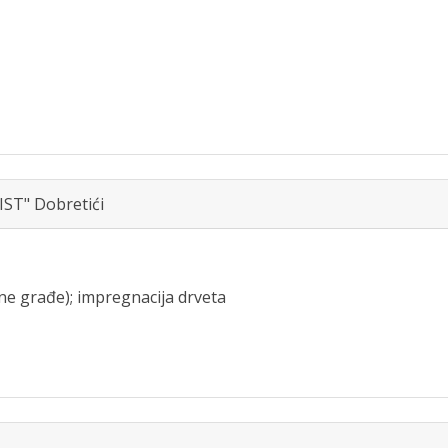
IST" Dobretići
ane građe); impregnacija drveta