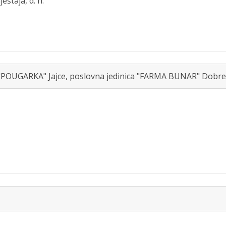
eštaja, d. n.
POUGARKA" Jajce, poslovna jedinica "FARMA BUNAR" Dobret