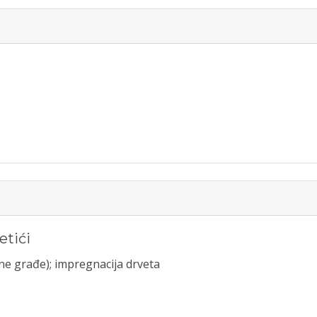
etići
ane građe); impregnacija drveta