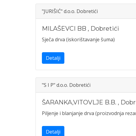
"JURIŠIĆ" d.o.o. Dobretići
MILAŠEVCI BB
,
Dobretići
Sječa drva (iskorištavanje šuma)
Detalji
"S I P" d.o.o. Dobretići
ŠARANKA,VITOVLJE B.B.
,
Dobr
Piljenje i blanjanje drva (proizvodnja rez
Detalji