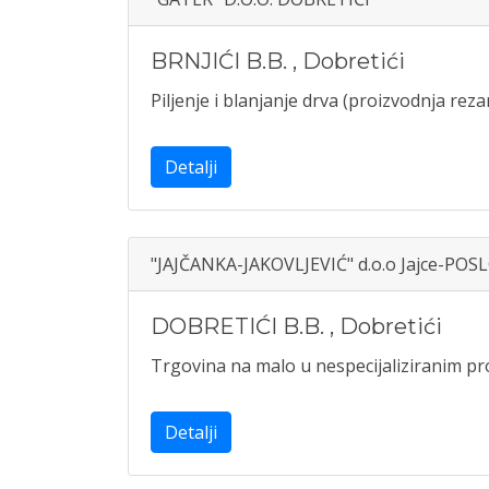
BRNJIĆI B.B.
,
Dobretići
Piljenje i blanjanje drva (proizvodnja rez
Detalji
"JAJČANKA-JAKOVLJEVIĆ" d.o.o Jajce-PO
DOBRETIĆI B.B.
,
Dobretići
Trgovina na malo u nespecijaliziranim 
Detalji