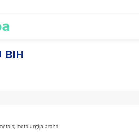
ba
 BIH
 metala; metalurgija praha