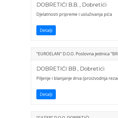
DOBRETIĆI B.B.
,
Dobretići
Djelatnosti pripreme i usluživanja pića
Detalji
"EUROELAN" D.O.O. Poslovna jedinica "BR
DOBRETIĆI BB
,
Dobretići
Piljenje i blanjanje drva (proizvodnja rez
Detalji
"GATER" D.O.O. DOBRETIĆI