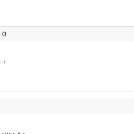
IĆI
. n.