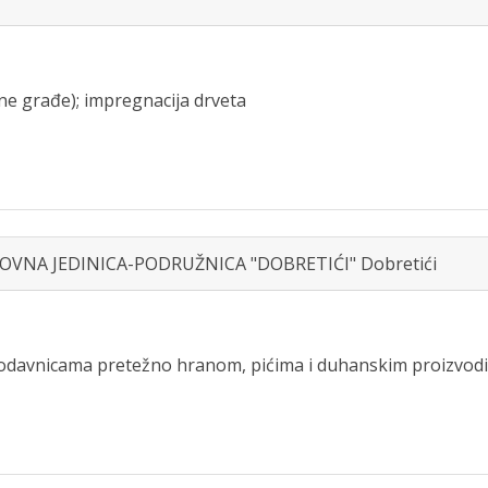
ane građe); impregnacija drveta
SLOVNA JEDINICA-PODRUŽNICA "DOBRETIĆI" Dobretići
prodavnicama pretežno hranom, pićima i duhanskim proizvod