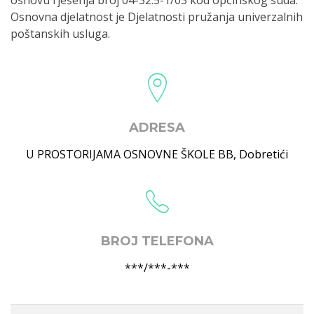
osnovu rješenja broj 04-32.5-1/03 kod općinskog suda.
Osnovna djelatnost je Djelatnosti pružanja univerzalnih
poštanskih usluga.
ADRESA
U PROSTORIJAMA OSNOVNE ŠKOLE BB
,
Dobretići
BROJ TELEFONA
***/***-***