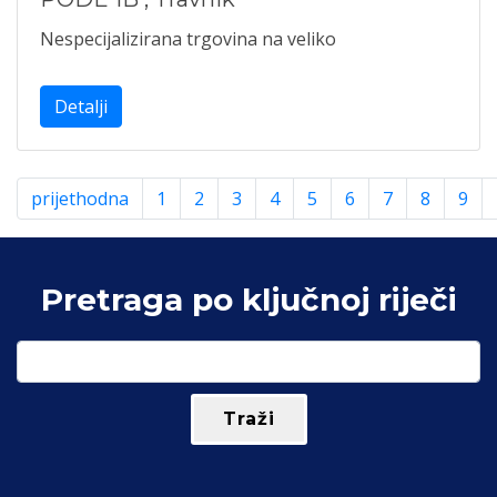
Nespecijalizirana trgovina na veliko
Detalji
prijethodna
1
2
3
4
5
6
7
8
9
Pretraga po ključnoj riječi