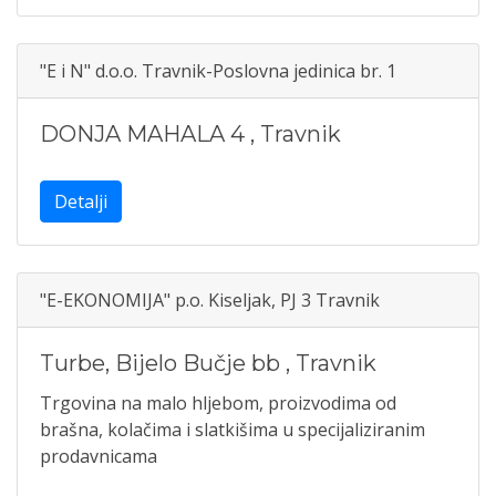
"E i N" d.o.o. Travnik-Poslovna jedinica br. 1
DONJA MAHALA 4
,
Travnik
Detalji
"E-EKONOMIJA" p.o. Kiseljak, PJ 3 Travnik
Turbe, Bijelo Bučje bb
,
Travnik
Trgovina na malo hljebom, proizvodima od
brašna, kolačima i slatkišima u specijaliziranim
prodavnicama