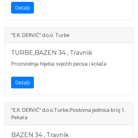
Detalji
"E.R. DERVIĆ" d.o.o. Turbe
TURBE,BAZEN 34
,
Travnik
Proizvodnja hljeba; svježih peciva i kolača
Detalji
"E.R. DERVIĆ" d.o.o.Turbe,Poslovna jedinica broj 1.
Pekara
BAZEN 34
,
Travnik