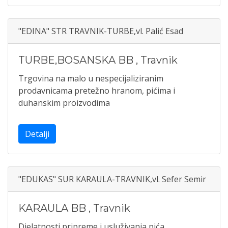
"EDINA" STR TRAVNIK-TURBE,vl. Palić Esad
TURBE,BOSANSKA BB
,
Travnik
Trgovina na malo u nespecijaliziranim
prodavnicama pretežno hranom, pićima i
duhanskim proizvodima
Detalji
"EDUKAS" SUR KARAULA-TRAVNIK,vl. Sefer Semir
KARAULA BB
,
Travnik
Djelatnosti pripreme i usluživanja pića