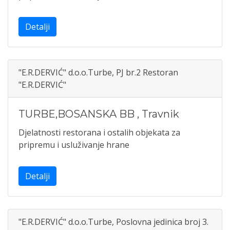
Detalji
"E.R.DERVIĆ" d.o.o.Turbe, PJ br.2 Restoran
"E.R.DERVIĆ"
TURBE,BOSANSKA BB
,
Travnik
Djelatnosti restorana i ostalih objekata za
pripremu i usluživanje hrane
Detalji
"E.R.DERVIĆ" d.o.o.Turbe, Poslovna jedinica broj 3.