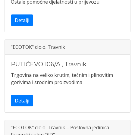
Ostale pomoćne djelatnosti u prijevozu
Detalji
"ECOTOK" d.o.o. Travnik
PUTIĆEVO 106/A
,
Travnik
Trgovina na veliko krutim, tečnim i plinovitim
gorivima i srodnim proizvodima
Detalji
"ECOTOK" d.o.o. Travnik – Poslovna jedinica
Frizerski salon "SD"