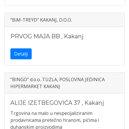
"BiM-TREYD" KAKANJ, D.O.O.
PRVOG MAJA BB
,
Kakanj
Detalji
"BINGO" d.o.o. TUZLA, POSLOVNA JEDINICA
HIPERMARKET KAKANJ
ALIJE IZETBEGOVIĆA 37
,
Kakanj
Trgovina na malo u nespecijaliziranim
prodavnicama pretežno hranom, pićima i
duhanskim proizvodima