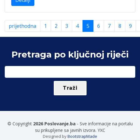
Detalji
prijethodna
1
2
3
4
5
6
7
8
9
Pretraga po ključnoj riječi
© Copyright
2026 Poslovanje.ba
- Sve informacije na portalu
su prikupljene sa javnih izvora. YXC
Designed by
BootstrapMade