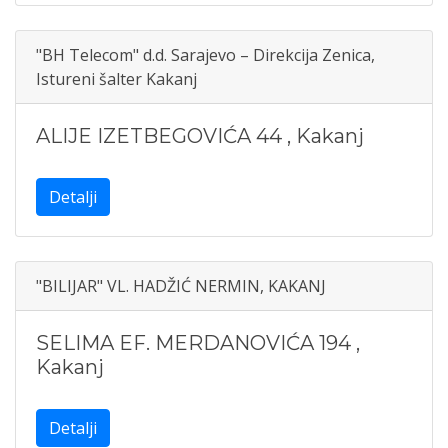
"BH Telecom" d.d. Sarajevo – Direkcija Zenica,
Istureni šalter Kakanj
ALIJE IZETBEGOVIĆA 44
,
Kakanj
Detalji
"BILIJAR" VL. HADŽIĆ NERMIN, KAKANJ
SELIMA EF. MERDANOVIĆA 194
,
Kakanj
Detalji