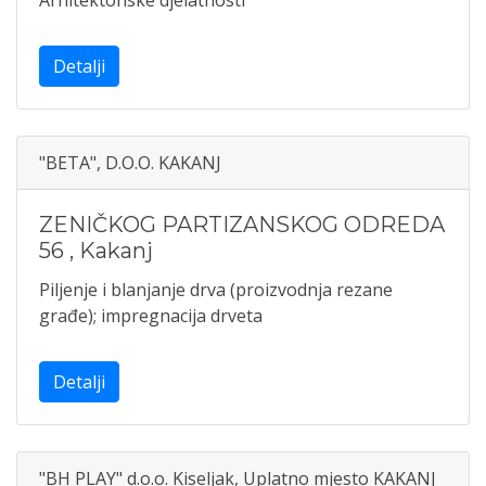
Arhitektonske djelatnosti
Detalji
"BETA", D.O.O. KAKANJ
ZENIČKOG PARTIZANSKOG ODREDA
56
,
Kakanj
Piljenje i blanjanje drva (proizvodnja rezane
građe); impregnacija drveta
Detalji
"BH PLAY" d.o.o. Kiseljak, Uplatno mjesto KAKANJ