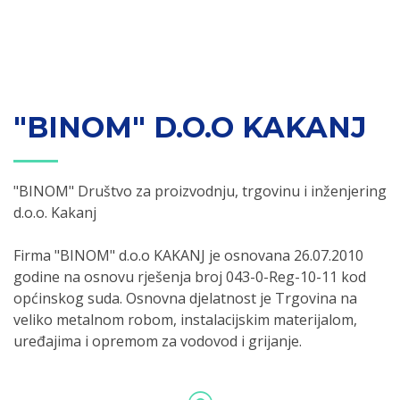
"BINOM" D.O.O KAKANJ
"BINOM" Društvo za proizvodnju, trgovinu i inženjering
d.o.o. Kakanj
Firma "BINOM" d.o.o KAKANJ je osnovana 26.07.2010
godine na osnovu rješenja broj 043-0-Reg-10-11 kod
općinskog suda. Osnovna djelatnost je Trgovina na
veliko metalnom robom, instalacijskim materijalom,
uređajima i opremom za vodovod i grijanje.