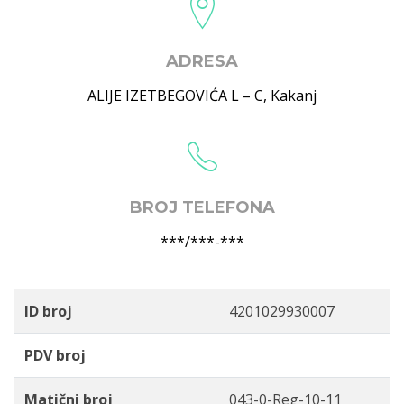
ADRESA
ALIJE IZETBEGOVIĆA L – C
,
Kakanj
BROJ TELEFONA
***/***-***
ID broj
4201029930007
PDV broj
Matični broj
043-0-Reg-10-11