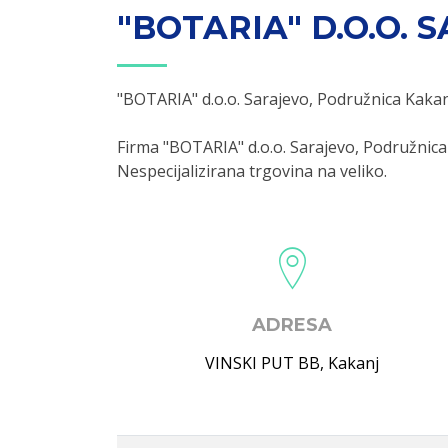
"BOTARIA" D.O.O.
"BOTARIA" d.o.o. Sarajevo, Podružnica Kaka
Firma "BOTARIA" d.o.o. Sarajevo, Podružnic
Nespecijalizirana trgovina na veliko.
ADRESA
VINSKI PUT BB
,
Kakanj