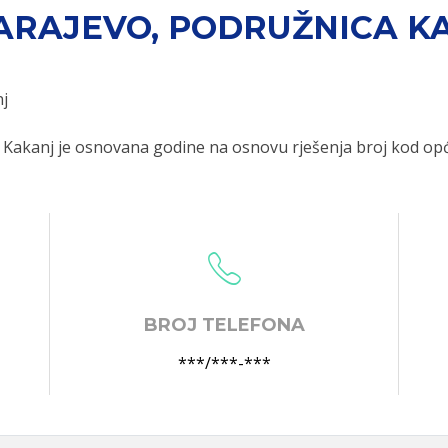
 SARAJEVO, PODRUŽNICA K
nj
a Kakanj je osnovana godine na osnovu rješenja broj kod op
BROJ TELEFONA
***/***-***