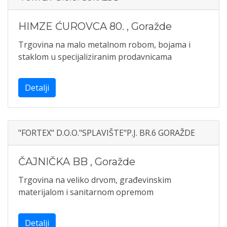
HIMZE ĆUROVCA 80.
,
Goražde
Trgovina na malo metalnom robom, bojama i
staklom u specijaliziranim prodavnicama
Detalji
"FORTEX" D.O.O."SPLAVIŠTE"P.J. BR.6 GORAŽDE
ČAJNIČKA BB
,
Goražde
Trgovina na veliko drvom, građevinskim
materijalom i sanitarnom opremom
Detalji