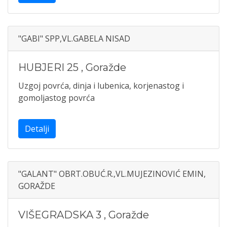
"GABI" SPP,VL.GABELA NISAD
HUBJERI 25
,
Goražde
Uzgoj povrća, dinja i lubenica, korjenastog i
gomoljastog povrća
Detalji
"GALANT" OBRT.OBUĆ.R.,VL.MUJEZINOVIĆ EMIN,
GORAŽDE
VIŠEGRADSKA 3
,
Goražde