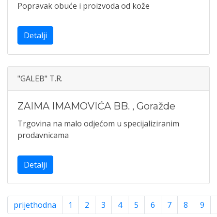
Popravak obuće i proizvoda od kože
Detalji
"GALEB" T.R.
ZAIMA IMAMOVIĆA BB.
,
Goražde
Trgovina na malo odjećom u specijaliziranim
prodavnicama
Detalji
prijethodna
1
2
3
4
5
6
7
8
9