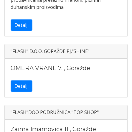
prodavnicama pretežno hranom, pićima i
duhanskim proizvodima
Detalji
"FLASH" D.O.O. GORAŽDE PJ."SHINE"
OMERA VRANE 7.
,
Goražde
Detalji
"FLASH"DOO PODRUŽNICA "TOP SHOP"
Zaima Imamovića 11
,
Goražde