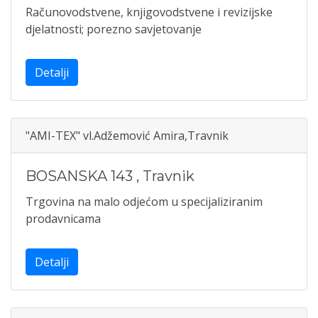
Računovodstvene, knjigovodstvene i revizijske
djelatnosti; porezno savjetovanje
Detalji
"AMI-TEX" vl.Adžemović Amira,Travnik
BOSANSKA 143
,
Travnik
Trgovina na malo odjećom u specijaliziranim
prodavnicama
Detalji