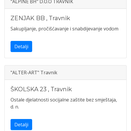
"ALPINE BH" D.O.O TRAVNIK
ZENJAK BB
,
Travnik
Sakupljanje, pročišćavanje i snabdijevanje vodom
Detalji
"ALTER-ART" Travnik
ŠKOLSKA 23
,
Travnik
Ostale djelatnosti socijalne zaštite bez smještaja,
d. n.
Detalji