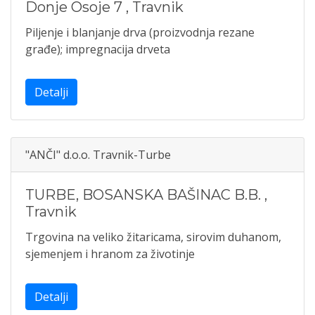
Donje Osoje 7
,
Travnik
Piljenje i blanjanje drva (proizvodnja rezane
građe); impregnacija drveta
Detalji
"ANČI" d.o.o. Travnik-Turbe
TURBE, BOSANSKA BAŠINAC B.B.
,
Travnik
Trgovina na veliko žitaricama, sirovim duhanom,
sjemenjem i hranom za životinje
Detalji