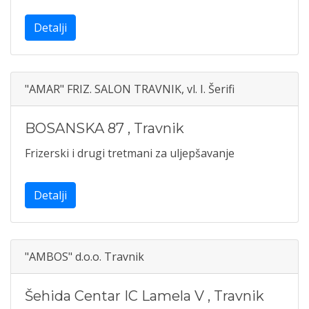
Detalji
"AMAR" FRIZ. SALON TRAVNIK, vl. I. Šerifi
BOSANSKA 87
,
Travnik
Frizerski i drugi tretmani za uljepšavanje
Detalji
"AMBOS" d.o.o. Travnik
Šehida Centar IC Lamela V
,
Travnik