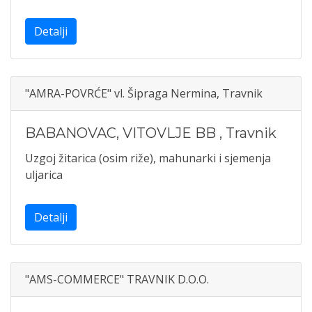
Detalji
"AMRA-POVRĆE" vl. Šipraga Nermina, Travnik
BABANOVAC, VITOVLJE BB
,
Travnik
Uzgoj žitarica (osim riže), mahunarki i sjemenja
uljarica
Detalji
"AMS-COMMERCE" TRAVNIK D.O.O.