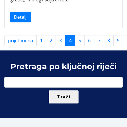
Detalji
prijethodna
1
2
3
4
5
6
7
8
9
Pretraga po ključnoj riječi