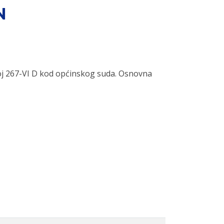
N
oj 267-VI D kod općinskog suda. Osnovna