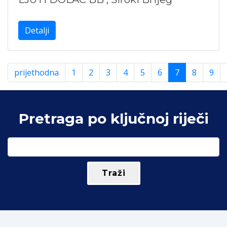
Detalji
prijethodna
1
2
3
4
5
6
7
8
9
Pretraga po ključnoj riječi