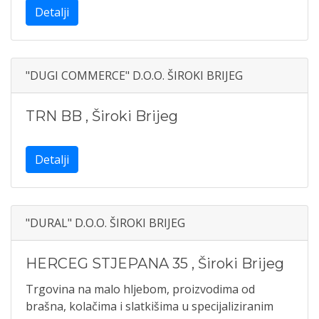
Detalji
"DUGI COMMERCE" D.O.O. ŠIROKI BRIJEG
TRN BB
,
Široki Brijeg
Detalji
"DURAL" D.O.O. ŠIROKI BRIJEG
HERCEG STJEPANA 35
,
Široki Brijeg
Trgovina na malo hljebom, proizvodima od
brašna, kolačima i slatkišima u specijaliziranim