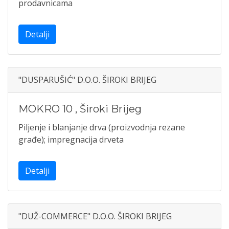
prodavnicama
Detalji
"DUSPARUŠIĆ" D.O.O. ŠIROKI BRIJEG
MOKRO 10
,
Široki Brijeg
Piljenje i blanjanje drva (proizvodnja rezane
građe); impregnacija drveta
Detalji
"DUŽ-COMMERCE" D.O.O. ŠIROKI BRIJEG