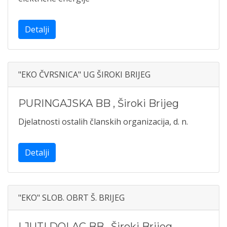
Detalji
"EKO ČVRSNICA" UG ŠIROKI BRIJEG
PURINGAJSKA BB
,
Široki Brijeg
Djelatnosti ostalih članskih organizacija, d. n.
Detalji
"EKO" SLOB. OBRT Š. BRIJEG
LJUTI DOLAC BB
,
Široki Brijeg