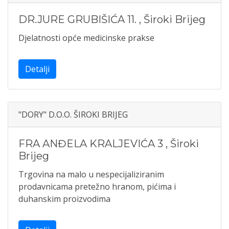
DR.JURE GRUBIŠIĆA 11.
,
Široki Brijeg
Djelatnosti opće medicinske prakse
Detalji
"DORY" D.O.O. ŠIROKI BRIJEG
FRA ANĐELA KRALJEVIĆA 3
,
Široki
Brijeg
Trgovina na malo u nespecijaliziranim
prodavnicama pretežno hranom, pićima i
duhanskim proizvodima