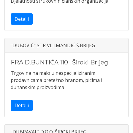
Djelatnosti strukovnih članskih organizacija
Detalji
"DUBOVIĆ" STR VL.I.MANDIĆ Š.BRIJEG
FRA D.BUNTIĆA 110
,
Široki Brijeg
Trgovina na malo u nespecijaliziranim
prodavnicama pretežno hranom, pićima i
duhanskim proizvodima
Detalji
"DUBRAVAL" D.O.O. ŠIROKI BRIJEG