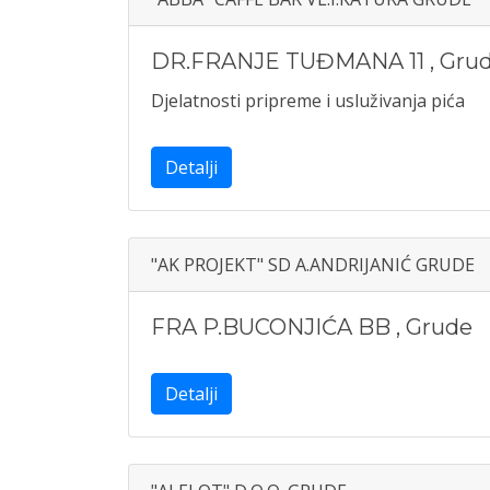
DR.FRANJE TUĐMANA 11
,
Gru
Djelatnosti pripreme i usluživanja pića
Detalji
"AK PROJEKT" SD A.ANDRIJANIĆ GRUDE
FRA P.BUCONJIĆA BB
,
Grude
Detalji