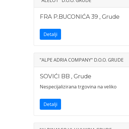
"ALELOT" D.O.O. GRUDE
FRA P.BUCONIĆA 39
,
Grude
Detalji
"ALPE ADRIA COMPANY" D.O.O. GRUDE
SOVIĆI BB
,
Grude
Nespecijalizirana trgovina na veliko
Detalji