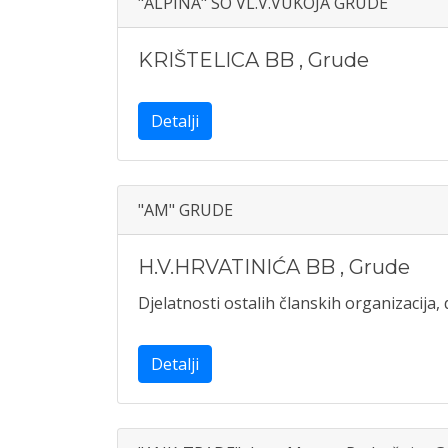
"ALPINA" SO VL.V.VUKOJA GRUDE
KRIŠTELICA BB
,
Grude
Detalji
"AM" GRUDE
H.V.HRVATINIĆA BB
,
Grude
Djelatnosti ostalih članskih organizacija, d
Detalji