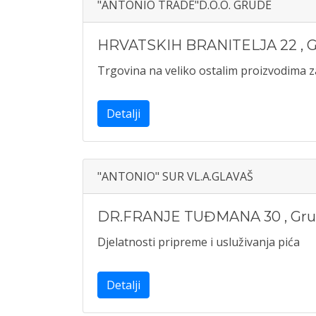
"ANTONIO TRADE"D.O.O. GRUDE
HRVATSKIH BRANITELJA 22
,
G
Trgovina na veliko ostalim proizvodima 
Detalji
"ANTONIO" SUR VL.A.GLAVAŠ
DR.FRANJE TUĐMANA 30
,
Gr
Djelatnosti pripreme i usluživanja pića
Detalji