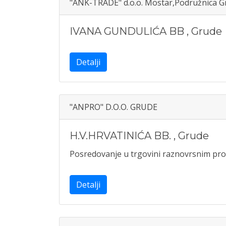
"ANK-TRADE" d.o.o. Mostar,Podružnica G
IVANA GUNDULIĆA BB
,
Grude
Detalji
"ANPRO" D.O.O. GRUDE
H.V.HRVATINIĆA BB.
,
Grude
Posredovanje u trgovini raznovrsnim pr
Detalji