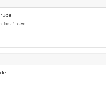
rude
za domaćinstvo
ude