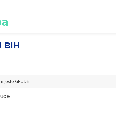
ba
 BIH
no mjesto GRUDE
rude