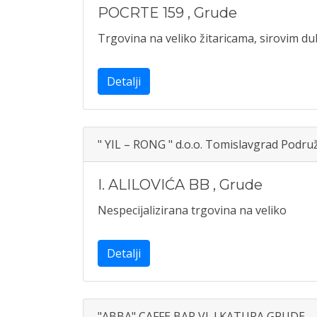
POCRTE 159
,
Grude
Trgovina na veliko žitaricama, sirovim d
Detalji
" YIL – RONG " d.o.o. Tomislavgrad Podru
I. ALILOVIĆA BB
,
Grude
Nespecijalizirana trgovina na veliko
Detalji
"ABBA" CAFFE BAR VL.I.KATURA GRUDE