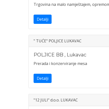
Trgovina na malo namještajem, opremom z
Detalji
" TUĆE" POLJICE LUKAVAC
POLJICE BB
,
Lukavac
Prerada i konzerviranje mesa
Detalji
"12 JULI" d.o.o. LUKAVAC