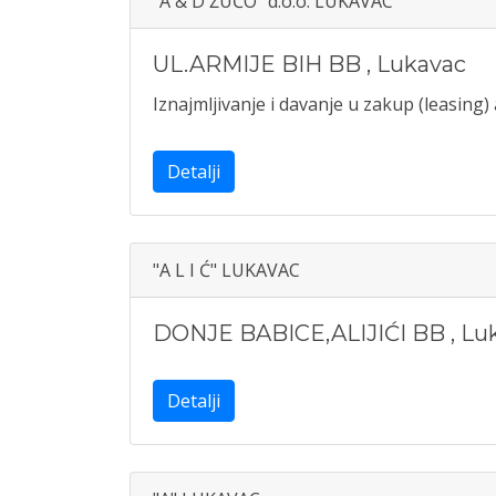
"A & D ŽUĆO" d.o.o. LUKAVAC
UL.ARMIJE BIH BB
,
Lukavac
Iznajmljivanje i davanje u zakup (leasing)
Detalji
"A L I Ć" LUKAVAC
DONJE BABICE,ALIJIĆI BB
,
Lu
Detalji