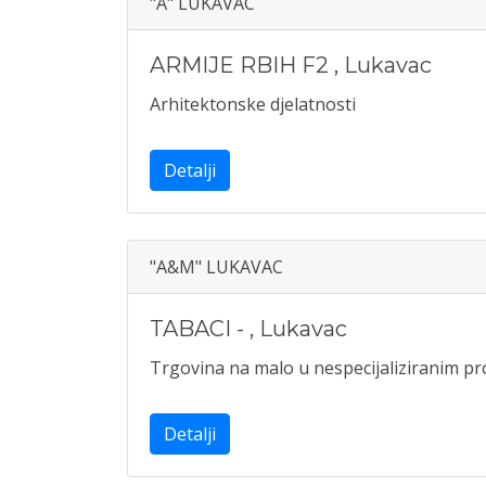
"A" LUKAVAC
ARMIJE RBIH F2
,
Lukavac
Arhitektonske djelatnosti
Detalji
"A&M" LUKAVAC
TABACI -
,
Lukavac
Trgovina na malo u nespecijaliziranim 
Detalji