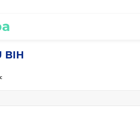
ba
 BIH
c