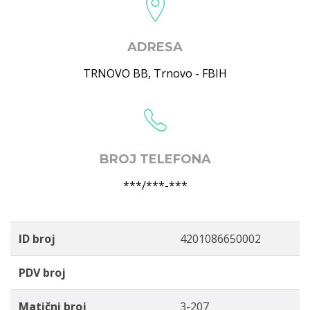
ADRESA
TRNOVO BB
,
Trnovo - FBIH
BROJ TELEFONA
***/***-***
ID broj
4201086650002
PDV broj
Matični broj
3-207