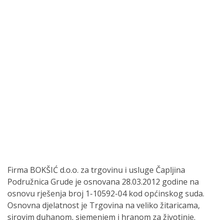
Firma BOKŠIĆ d.o.o. za trgovinu i usluge Čapljina
Podružnica Grude je osnovana 28.03.2012 godine na
osnovu rješenja broj 1-10592-04 kod općinskog suda.
Osnovna djelatnost je Trgovina na veliko žitaricama,
sirovim duhanom, sjemenjem i hranom za životinje.