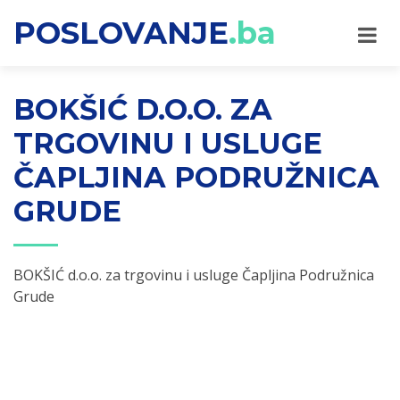
POSLOVANJE
.ba
BOKŠIĆ D.O.O. ZA
TRGOVINU I USLUGE
ČAPLJINA PODRUŽNICA
GRUDE
BOKŠIĆ d.o.o. za trgovinu i usluge Čapljina Podružnica
Grude