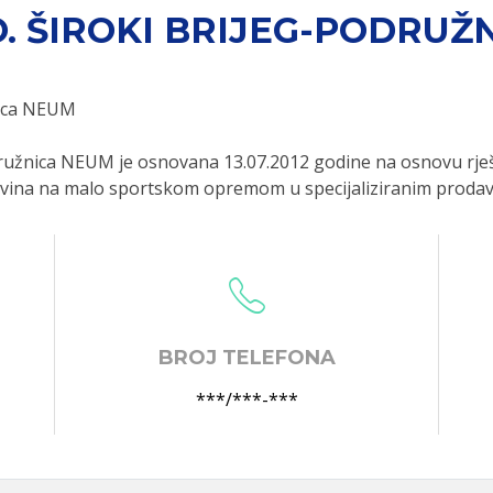
. ŠIROKI BRIJEG-PODRUŽ
nica NEUM
ružnica NEUM je osnovana 13.07.2012 godine na osnovu rje
ovina na malo sportskom opremom u specijaliziranim proda
BROJ TELEFONA
***/***-***