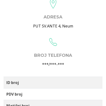
ADRESA
PUT SV.ANTE 4
,
Neum
BROJ TELEFONA
***/***-***
ID broj
PDV broj
Matični broj