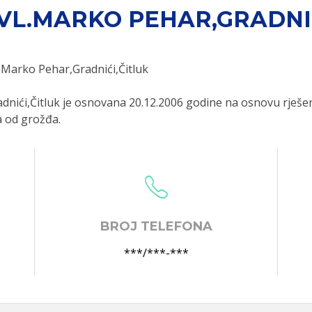
VL.MARKO PEHAR,GRADNIĆ
.Marko Pehar,Gradnići,Čitluk
ići,Čitluk je osnovana 20.12.2006 godine na osnovu rješe
a od grožđa.
BROJ TELEFONA
***/***-***