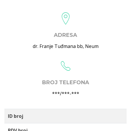
ADRESA
dr. Franje Tuđmana bb
,
Neum
BROJ TELEFONA
***/***-***
ID broj
PDV broj