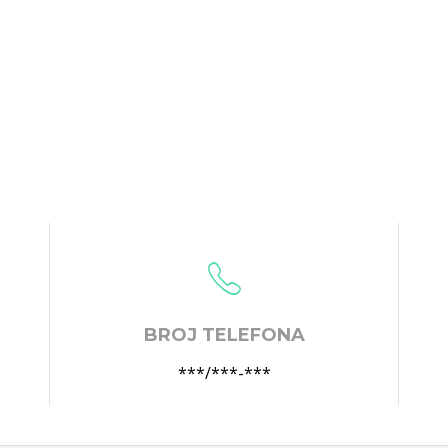
BROJ TELEFONA
***/***-***