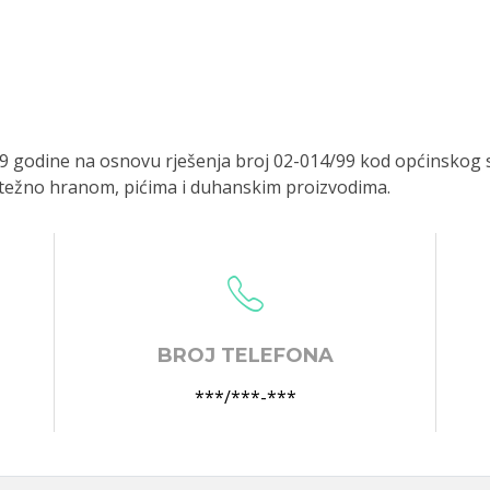
99 godine na osnovu rješenja broj 02-014/99 kod općinskog 
etežno hranom, pićima i duhanskim proizvodima.
BROJ TELEFONA
***/***-***