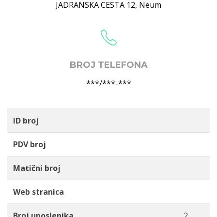
JADRANSKA CESTA 12
,
Neum
BROJ TELEFONA
***/***-***
ID broj
PDV broj
Matični broj
Web stranica
Broj uposlenika
2