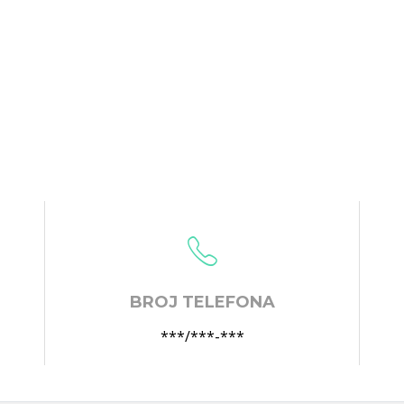
BROJ TELEFONA
***/***-***