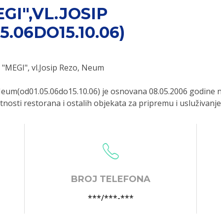
GI",VL.JOSIP
.06DO15.10.06)
"MEGI", vl.Josip Rezo, Neum
eum(od01.05.06do15.10.06) je osnovana 08.05.2006 godine n
nosti restorana i ostalih objekata za pripremu i usluživanje
BROJ TELEFONA
***/***-***