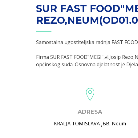
SUR FAST FOOD"ME
REZO,NEUM(OD01.05
Samostalna ugostiteljska radnja FAST FOOD 
Firma SUR FAST FOOD"MEGI",vl.Josip Rezo,N
općinskog suda. Osnovna djelatnost je Djelat
ADRESA
KRALJA TOMISLAVA ¸BB
,
Neum