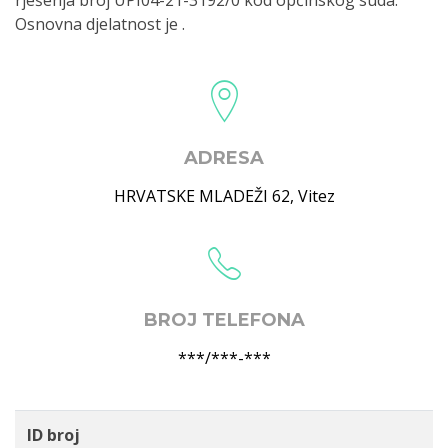
rješenja broj UPI04-21-3192/0 kod općinskog suda.
Osnovna djelatnost je .
ADRESA
HRVATSKE MLADEŽI 62
,
Vitez
BROJ TELEFONA
***/***-***
ID broj