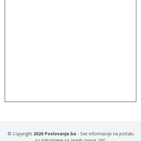
© Copyright
2026 Poslovanje.ba
- Sve informacije na portalu
su prikupljene sa javnih izvora. YXC