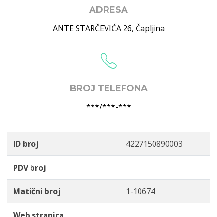
ADRESA
ANTE STARČEVIĆA 26
,
Čapljina
BROJ TELEFONA
***/***-***
ID broj
4227150890003
PDV broj
Matični broj
1-10674
Web stranica