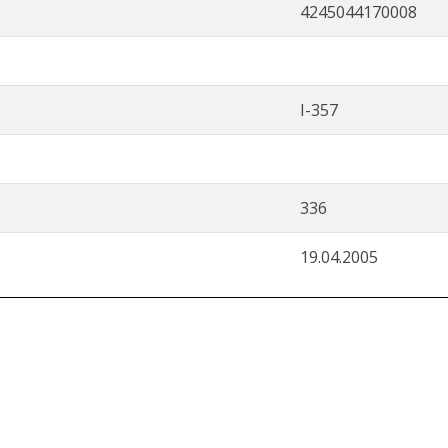
4245044170008
I-357
336
19.04.2005