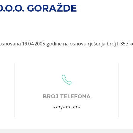
D.O.O. GORAŽDE
snovana 19.04.2005 godine na osnovu rješenja broj I-357 k
BROJ TELEFONA
***/***-***