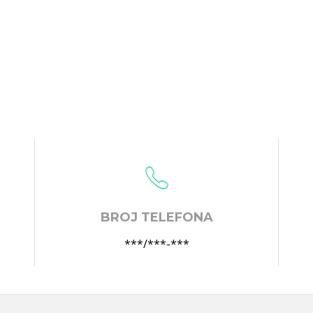
BROJ TELEFONA
***/***-***