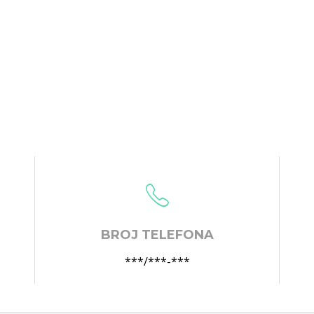
BROJ TELEFONA
***/***-***