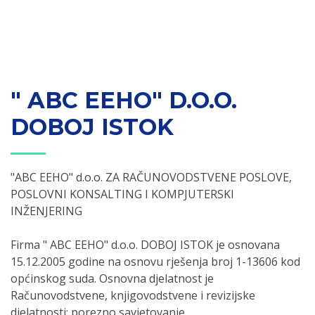
" ABC EEHO" D.O.O.
DOBOJ ISTOK
"ABC EEHO" d.o.o. ZA RAČUNOVODSTVENE POSLOVE,
POSLOVNI KONSALTING I KOMPJUTERSKI
INŽENJERING
Firma " ABC EEHO" d.o.o. DOBOJ ISTOK je osnovana
15.12.2005 godine na osnovu rješenja broj 1-13606 kod
općinskog suda. Osnovna djelatnost je
Računovodstvene, knjigovodstvene i revizijske
djelatnosti; porezno savjetovanje.