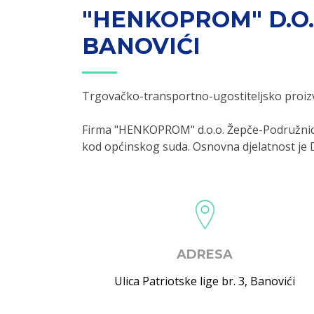
"HENKOPROM" D.O
BANOVIĆI
Trgovačko-transportno-ugostiteljsko proi
Firma "HENKOPROM" d.o.o. Žepče-Podružnica
kod općinskog suda. Osnovna djelatnost je Dj
ADRESA
Ulica Patriotske lige br. 3
,
Banovići