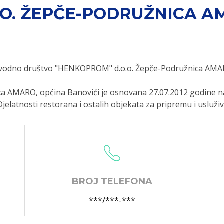
.O. ŽEPČE-PODRUŽNICA A
zvodno društvo "HENKOPROM" d.o.o. Žepče-Podružnica AMAR
 AMARO, općina Banovići je osnovana 27.07.2012 godine na
elatnosti restorana i ostalih objekata za pripremu i usluži
BROJ TELEFONA
***/***-***