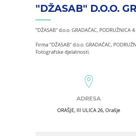
"DŽASAB" D.O.O. 
"DŽASAB" d.o.o. GRADAČAC, PODRUŽNICA 4.
Firma "DŽASAB" d.o.o. GRADAČAC, PODRUŽNIC
Fotografske djelatnosti.
ADRESA
ORAŠJE, III ULICA 26
,
Orašje