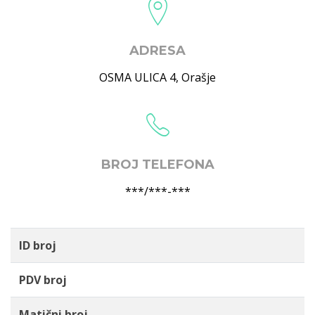
ADRESA
OSMA ULICA 4
,
Orašje
BROJ TELEFONA
***/***-***
ID broj
PDV broj
Matični broj