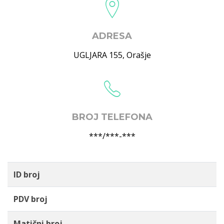
ADRESA
UGLJARA 155
,
Orašje
BROJ TELEFONA
***/***-***
ID broj
PDV broj
Matični broj