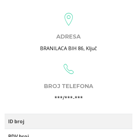
ADRESA
BRANILACA BIH 86
,
Ključ
BROJ TELEFONA
***/***-***
ID broj
PDV broj