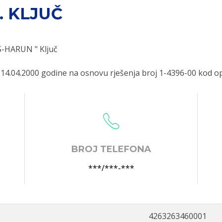
. KLJUČ
S-HARUN " Ključ
 14.04.2000 godine na osnovu rješenja broj 1-4396-00 kod op
BROJ TELEFONA
***/***-***
4263263460001