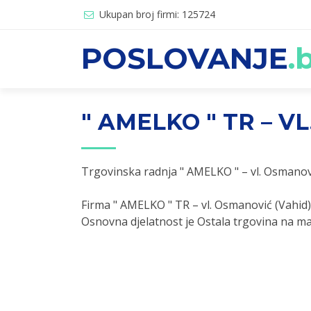
Ukupan broj firmi: 125724
POSLOVANJE
.
" AMELKO " TR – V
Trgovinska radnja " AMELKO " – vl. Osmanov
Firma " AMELKO " TR – vl. Osmanović (Vahid
Osnovna djelatnost je Ostala trgovina na ma