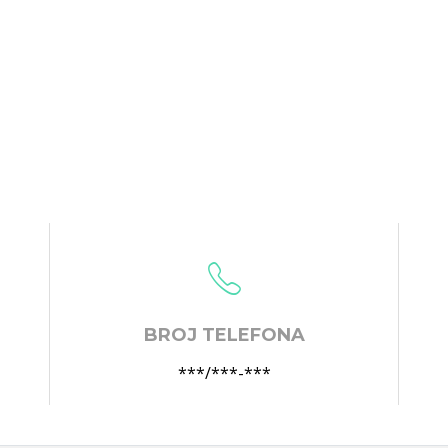
BROJ TELEFONA
***/***-***