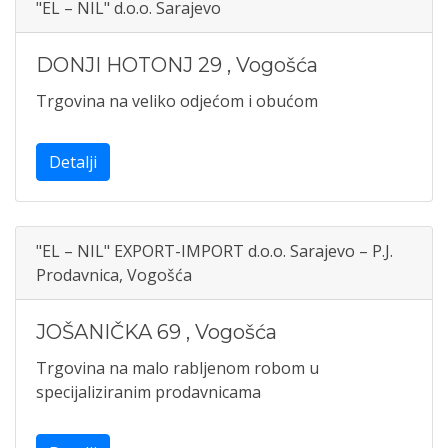
"EL – NIL" d.o.o. Sarajevo
DONJI HOTONJ 29
,
Vogošća
Trgovina na veliko odjećom i obućom
Detalji
"EL – NIL" EXPORT-IMPORT d.o.o. Sarajevo – P.J.
Prodavnica, Vogošća
JOŠANIČKA 69
,
Vogošća
Trgovina na malo rabljenom robom u
specijaliziranim prodavnicama