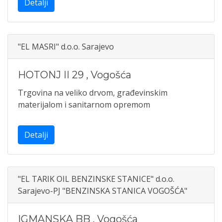
Detalji
"EL MASRI" d.o.o. Sarajevo
HOTONJ II 29
,
Vogošća
Trgovina na veliko drvom, građevinskim
materijalom i sanitarnom opremom
Detalji
"EL TARIK OIL BENZINSKE STANICE" d.o.o.
Sarajevo-PJ "BENZINSKA STANICA VOGOŠĆA"
IGMANSKA BB
,
Vogošća