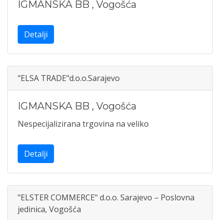
IGMANSKA BB
,
Vogošća
Detalji
"ELSA TRADE"d.o.o.Sarajevo
IGMANSKA BB
,
Vogošća
Nespecijalizirana trgovina na veliko
Detalji
"ELSTER COMMERCE" d.o.o. Sarajevo – Poslovna
jedinica, Vogošća