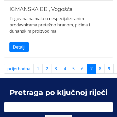
IGMANSKA BB
,
Vogošća
Trgovina na malo u nespecijaliziranim
prodavnicama pretežno hranom, pićima i
duhanskim proizvodima
Detalji
prijethodna
1
2
3
4
5
6
7
8
9
Pretraga po ključnoj riječi