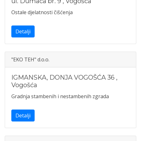
ul. Dumača br. 9
,
Vogošća
Ostale djelatnosti čišćenja
Detalji
"EKO TEH" d.o.o.
IGMANSKA, DONJA VOGOŠĆA 36
,
Vogošća
Gradnja stambenih i nestambenih zgrada
Detalji