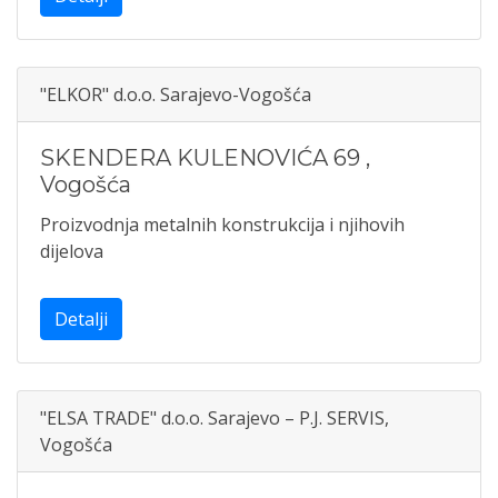
"ELKOR" d.o.o. Sarajevo-Vogošća
SKENDERA KULENOVIĆA 69
,
Vogošća
Proizvodnja metalnih konstrukcija i njihovih
dijelova
Detalji
"ELSA TRADE" d.o.o. Sarajevo – P.J. SERVIS,
Vogošća