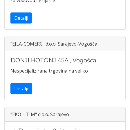
za vodovod i grijanje
Detalji
"EJLA-COMERC" d.o.o. Sarajevo-Vogošća
DONJI HOTONJ 45A
,
Vogošća
Nespecijalizirana trgovina na veliko
Detalji
"EKO – TIM" d.o.o. Sarajevo