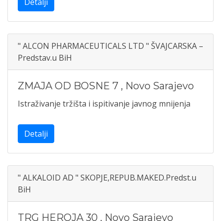
Detalji
" ALCON PHARMACEUTICALS LTD " ŠVAJCARSKA –
Predstav.u BiH
ZMAJA OD BOSNE 7
,
Novo Sarajevo
Istraživanje tržišta i ispitivanje javnog mnijenja
Detalji
" ALKALOID AD " SKOPJE,REPUB.MAKED.Predst.u
BiH
TRG HEROJA 30
,
Novo Sarajevo