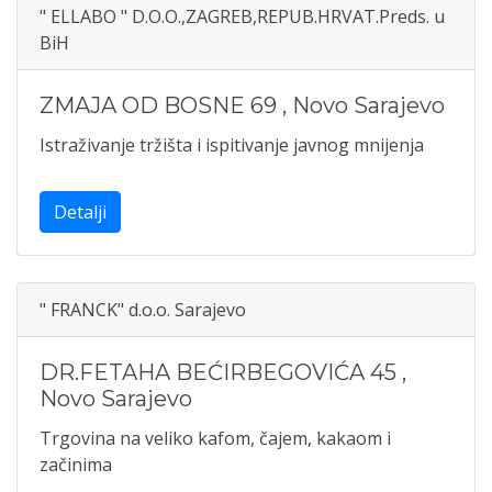
" ELLABO " D.O.O.,ZAGREB,REPUB.HRVAT.Preds. u
BiH
ZMAJA OD BOSNE 69
,
Novo Sarajevo
Istraživanje tržišta i ispitivanje javnog mnijenja
Detalji
" FRANCK" d.o.o. Sarajevo
DR.FETAHA BEĆIRBEGOVIĆA 45
,
Novo Sarajevo
Trgovina na veliko kafom, čajem, kakaom i
začinima