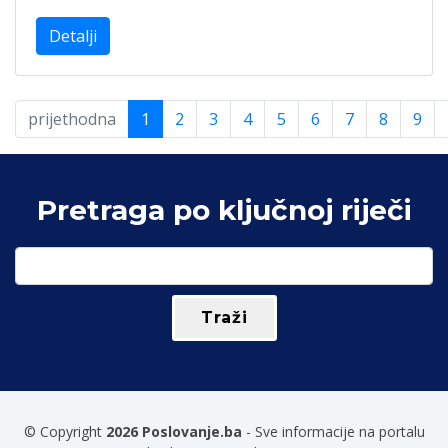
Detalji
prijethodna
1
2
3
4
5
6
7
8
9
Pretraga po ključnoj riječi
© Copyright
2026 Poslovanje.ba
- Sve informacije na portalu