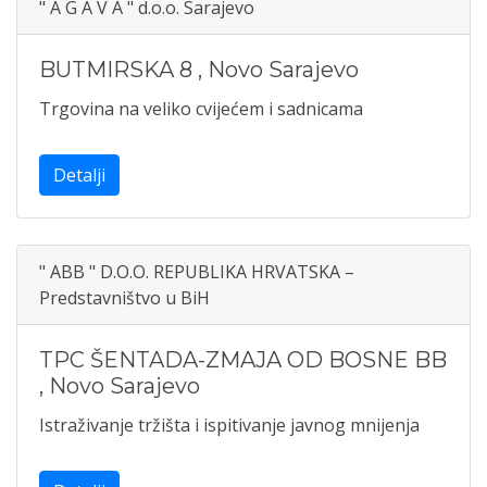
" A G A V A " d.o.o. Sarajevo
BUTMIRSKA 8
,
Novo Sarajevo
Trgovina na veliko cvijećem i sadnicama
Detalji
" ABB " D.O.O. REPUBLIKA HRVATSKA –
Predstavništvo u BiH
TPC ŠENTADA-ZMAJA OD BOSNE BB
,
Novo Sarajevo
Istraživanje tržišta i ispitivanje javnog mnijenja