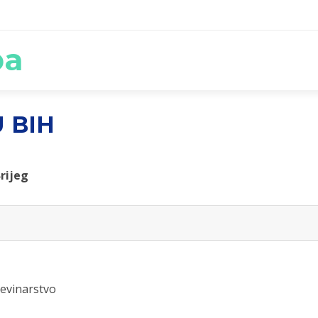
ba
 BIH
Brijeg
evinarstvo