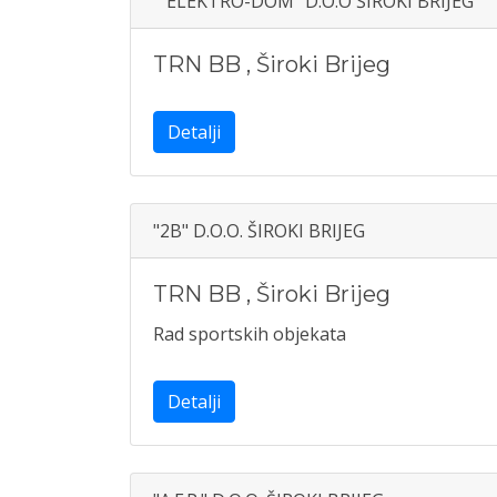
""ELEKTRO-DOM" D.O.O ŠIROKI BRIJEG
TRN BB
,
Široki Brijeg
Detalji
"2B" D.O.O. ŠIROKI BRIJEG
TRN BB
,
Široki Brijeg
Rad sportskih objekata
Detalji