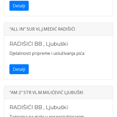
Detalji
"ALL IN" SUR VL.J.MEDIĆ RADIŠIĆI
RADIŠIĆI BB
,
Ljubuški
Djelatnosti pripreme i usluživanja pića
Detalji
"AM 2″ STR VL.M.MILIĆEVIĆ LJUBUŠKI
RADIŠIĆI BB
,
Ljubuški
Trgovina na malo u nespecijaliziranim