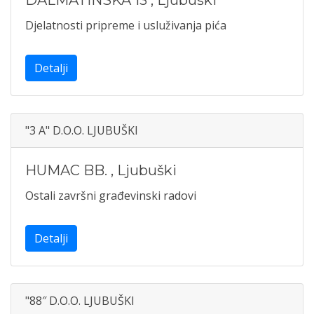
DALMATINSKA 13
,
Ljubuški
Djelatnosti pripreme i usluživanja pića
Detalji
"3 A" D.O.O. LJUBUŠKI
HUMAC BB.
,
Ljubuški
Ostali završni građevinski radovi
Detalji
"88″ D.O.O. LJUBUŠKI