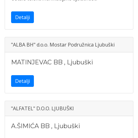
Detalji
"ALBA BH" d.o.o. Mostar Podružnica Ljubuški
MATINJEVAC BB
,
Ljubuški
Detalji
"ALFATEL" D.O.O. LJUBUŠKI
A.ŠIMIĆA BB
,
Ljubuški