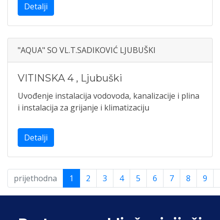
Detalji
"AQUA" SO VL.T.SADIKOVIĆ LJUBUŠKI
VITINSKA 4
,
Ljubuški
Uvođenje instalacija vodovoda, kanalizacije i plina
i instalacija za grijanje i klimatizaciju
Detalji
prijethodna
1
2
3
4
5
6
7
8
9