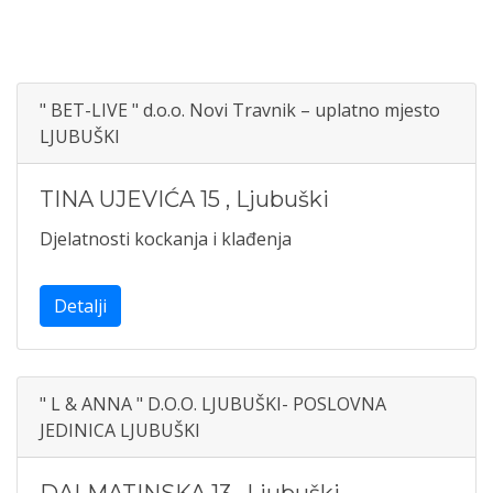
" BET-LIVE " d.o.o. Novi Travnik – uplatno mjesto
LJUBUŠKI
TINA UJEVIĆA 15
,
Ljubuški
Djelatnosti kockanja i klađenja
Detalji
" L & ANNA " D.O.O. LJUBUŠKI- POSLOVNA
JEDINICA LJUBUŠKI