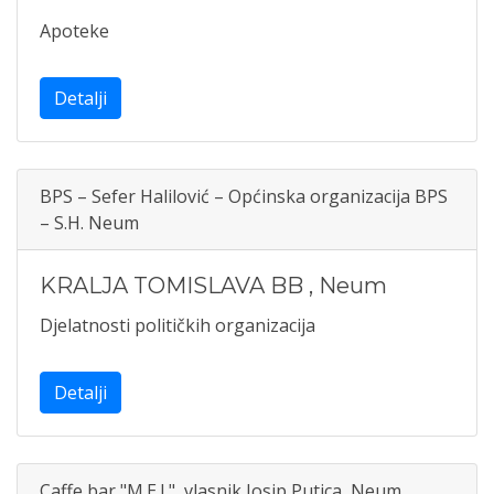
Apoteke
Detalji
BPS – Sefer Halilović – Općinska organizacija BPS
– S.H. Neum
KRALJA TOMISLAVA BB
,
Neum
Djelatnosti političkih organizacija
Detalji
Caffe bar "M.E.J.", vlasnik Josip Putica, Neum