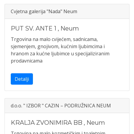
Cvjetna galerija "Nada" Neum
PUT SV. ANTE 1
,
Neum
Trgovina na malo cvijećem, sadnicama,
sjemenjem, gnojivom, kućnim ljubimcima i
hranom za kućne ljubimce u specijaliziranim
prodavnicama
Detalji
d.o.o. " IZBOR " CAZIN – PODRUŽNICA NEUM
KRALJA ZVONIMIRA BB
,
Neum
Trgovina na malo kozmetičkim i toaletnim