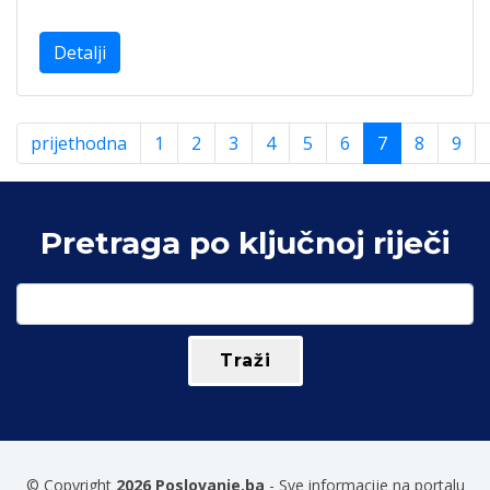
Detalji
prijethodna
1
2
3
4
5
6
7
8
9
Pretraga po ključnoj riječi
© Copyright
2026 Poslovanje.ba
- Sve informacije na portalu