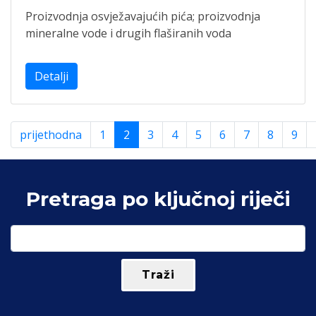
Proizvodnja osvježavajućih pića; proizvodnja
mineralne vode i drugih flaširanih voda
Detalji
prijethodna
1
2
3
4
5
6
7
8
9
Pretraga po ključnoj riječi