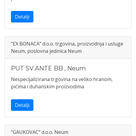
Detalji
"EX BONACA" d.o.o. trgovina, proizvodnja i usluge
Neum, poslovna jedinica Neum
PUT SV.ANTE BB
,
Neum
Nespecijalizirana trgovina na veliko hranom,
pićima i duhanskim proizvodima
Detalji
"GAUKOVAC" d.o.o. Neum