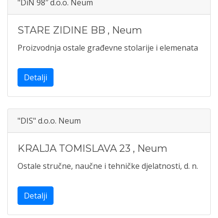
"DiN 98″ d.o.o. Neum
STARE ZIDINE BB
,
Neum
Proizvodnja ostale građevne stolarije i elemenata
Detalji
"DIS" d.o.o. Neum
KRALJA TOMISLAVA 23
,
Neum
Ostale stručne, naučne i tehničke djelatnosti, d. n.
Detalji