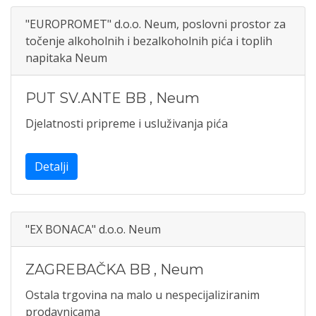
"EUROPROMET" d.o.o. Neum, poslovni prostor za
točenje alkoholnih i bezalkoholnih pića i toplih
napitaka Neum
PUT SV.ANTE BB
,
Neum
Djelatnosti pripreme i usluživanja pića
Detalji
"EX BONACA" d.o.o. Neum
ZAGREBAČKA BB
,
Neum
Ostala trgovina na malo u nespecijaliziranim
prodavnicama