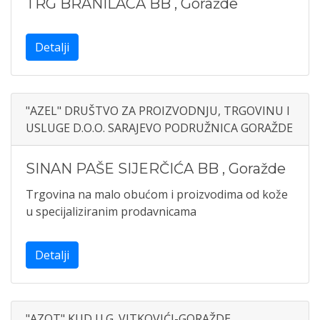
TRG BRANILACA BB
,
Goražde
Detalji
"AZEL" DRUŠTVO ZA PROIZVODNJU, TRGOVINU I
USLUGE D.O.O. SARAJEVO PODRUŽNICA GORAŽDE
SINAN PAŠE SIJERČIĆA BB
,
Goražde
Trgovina na malo obućom i proizvodima od kože
u specijaliziranim prodavnicama
Detalji
"AZOT" KUD U.G. VITKOVIĆI-GORAŽDE