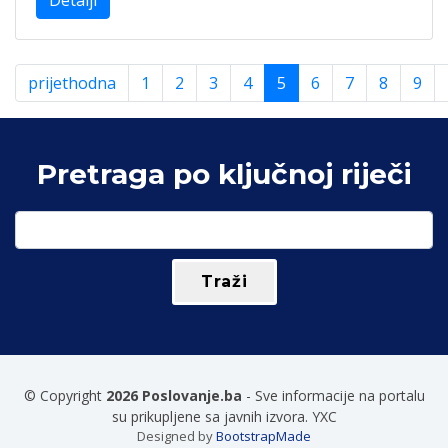
Detalji
prijethodna
1
2
3
4
5
6
7
8
9
Pretraga po ključnoj riječi
© Copyright
2026 Poslovanje.ba
- Sve informacije na portalu
su prikupljene sa javnih izvora. YXC
Designed by
BootstrapMade