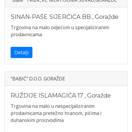
"B&M" TRG.R.,VL. MLATIŠUMA SUVAD,GORAŽDE
SINAN-PAŠE SIJERČIĆA BB
,
Goražde
Trgovina na malo odjećom u specijaliziranim
prodavnicama
Detalji
"BABIĆ" D.O.O. GORAŽDE
RUŽDIJE ISLAMAGIĆA 17
,
Goražde
Trgovina na malo u nespecijaliziranim
prodavnicama pretežno hranom, pićima i
duhanskim proizvodima