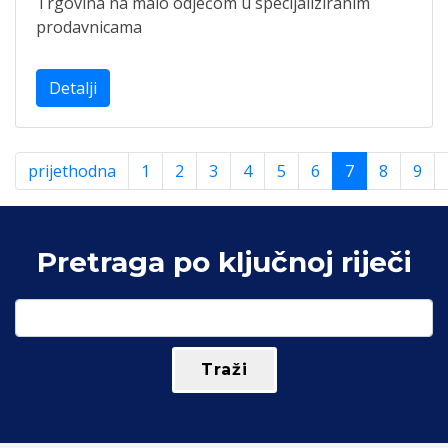
Trgovina na malo odjećom u specijaliziranim
prodavnicama
Detalji
prijethodna
1
2
3
4
5
6
7
8
9
Pretraga po ključnoj riječi