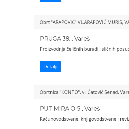
Obrt "ARAPOVIĆ" VL.ARAPOVIĆ MURIS, V
PRUGA 38.
,
Vareš
Proizvodnja čeličnih buradi i sličnih posu
Detalji
Obrtnica "KONTO", vl. Ćatović Senad, Var
PUT MIRA O-5
,
Vareš
Računovodstvene, knjigovodstvene i reviz