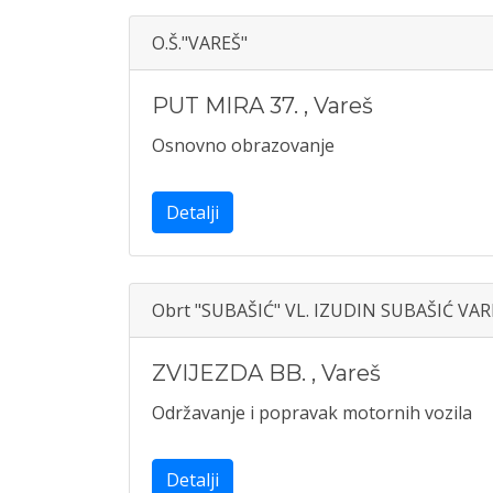
O.Š."VAREŠ"
PUT MIRA 37.
,
Vareš
Osnovno obrazovanje
Detalji
Obrt "SUBAŠIĆ" VL. IZUDIN SUBAŠIĆ VAR
ZVIJEZDA BB.
,
Vareš
Održavanje i popravak motornih vozila
Detalji