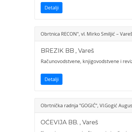
Detalji
Obrtnica RECON", vl. Mirko Smiljić – Vare
BREZIK BB
,
Vareš
Računovodstvene, knjigovodstvene i reviz
Detalji
Obrtnička radnja "GOGIĆ", Vl.Gogić Augus
OĆEVIJA BB.
,
Vareš