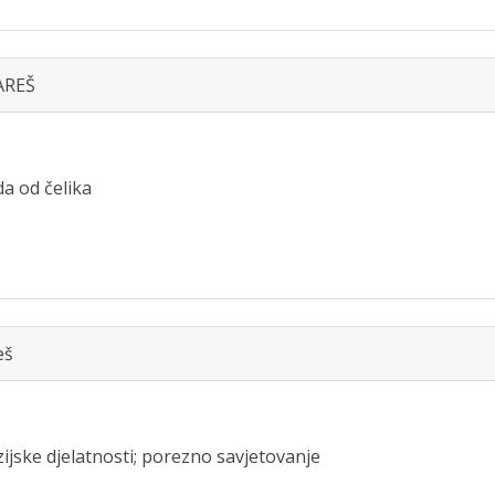
AREŠ
da od čelika
eš
ijske djelatnosti; porezno savjetovanje