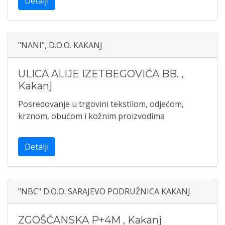
Detalji
"NANI", D.O.O. KAKANJ
ULICA ALIJE IZETBEGOVIĆA BB.
,
Kakanj
Posredovanje u trgovini tekstilom, odjećom,
krznom, obućom i kožnim proizvodima
Detalji
"NBC" D.O.O. SARAJEVO PODRUŽNICA KAKANJ
ZGOŠĆANSKA P+4M
,
Kakanj