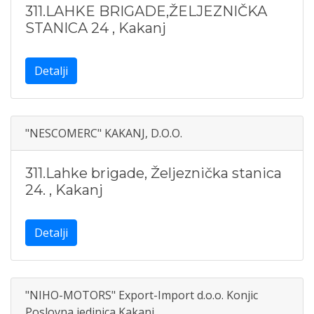
311.LAHKE BRIGADE,ŽELJEZNIČKA
STANICA 24
,
Kakanj
Detalji
"NESCOMERC" KAKANJ, D.O.O.
311.Lahke brigade, Željeznička stanica
24.
,
Kakanj
Detalji
"NIHO-MOTORS" Export-Import d.o.o. Konjic
Poslovna jedinica Kakanj