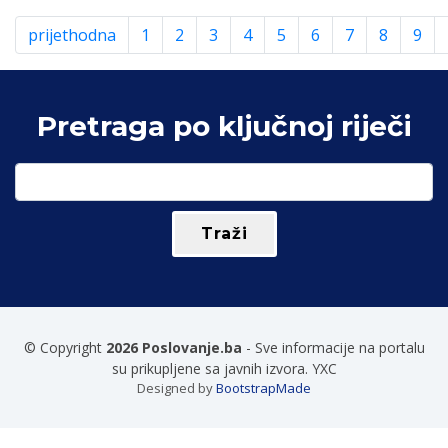
prijethodna
1
2
3
4
5
6
7
8
9
Pretraga po ključnoj riječi
© Copyright
2026 Poslovanje.ba
- Sve informacije na portalu
su prikupljene sa javnih izvora. YXC
Designed by
BootstrapMade