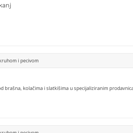
kanj
 kruhom i pecivom
 brašna, kolačima i slatkišima u specijaliziranim prodavni
 kruhom i pecivom