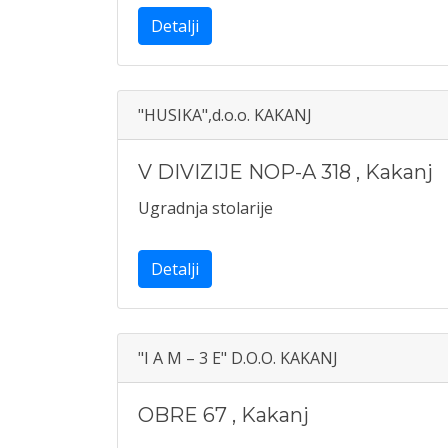
Detalji
"HUSIKA",d.o.o. KAKANJ
V DIVIZIJE NOP-A 318
,
Kakanj
Ugradnja stolarije
Detalji
"I A M – 3 E" D.O.O. KAKANJ
OBRE 67
,
Kakanj