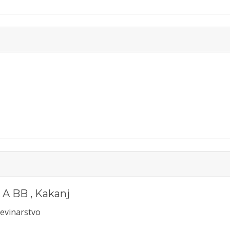
 A BB
,
Kakanj
evinarstvo