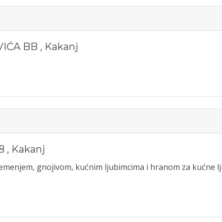
IĆA BB
,
Kakanj
8
,
Kakanj
jemenjem, gnojivom, kućnim ljubimcima i hranom za kućne lj