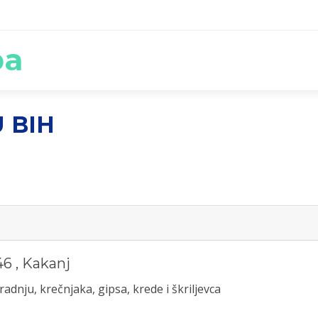
ba
 BIH
46
,
Kakanj
nju, krečnjaka, gipsa, krede i škriljevca