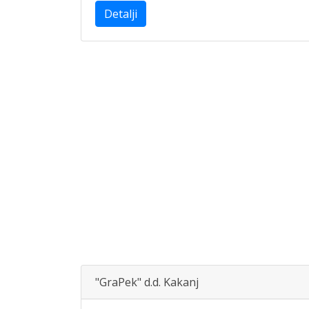
Detalji
"GraPek" d.d. Kakanj