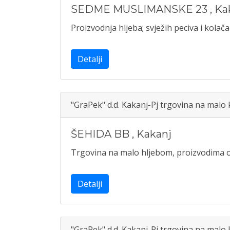
SEDME MUSLIMANSKE 23
,
Ka
Proizvodnja hljeba; svježih peciva i kolača
Detalji
"GraPek" d.d. Kakanj-Pj trgovina na malo
ŠEHIDA BB
,
Kakanj
Trgovina na malo hljebom, proizvodima od
Detalji
"GraPek" d.d. Kakanj-Pj trgovina na malo