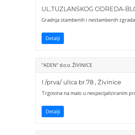
UL.TUZLANSKOG ODREDA-BLO
Gradnja stambenih i nestambenih zgrada
Detalji
"ADEN" d.o.o. ŽIVINICE
I /prva/ ulica br.78
,
Živinice
Trgovina na malo u nespecijaliziranim 
Detalji