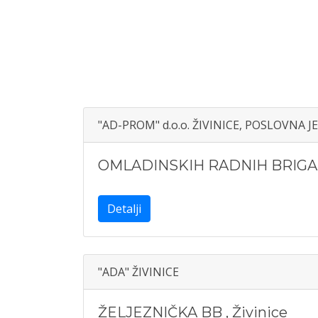
"AD-PROM" d.o.o. ŽIVINICE, POSLOVNA J
OMLADINSKIH RADNIH BRIG
Detalji
"ADA" ŽIVINICE
ŽELJEZNIČKA BB
,
Živinice