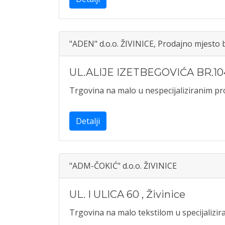
"ADEN" d.o.o. ŽIVINICE, Prodajno mjesto
UL.ALIJE IZETBEGOVIĆA BR.10
Trgovina na malo u nespecijaliziranim 
Detalji
"ADM-ČOKIĆ" d.o.o. ŽIVINICE
UL. I ULICA 60
,
Živinice
Trgovina na malo tekstilom u specijaliz