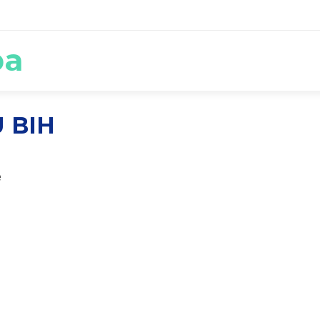
ba
 BIH
e