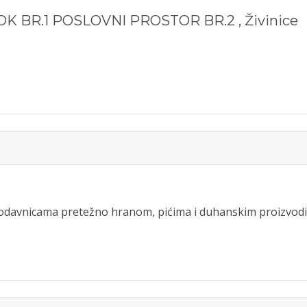
K BR.1 POSLOVNI PROSTOR BR.2
,
Živinice
prodavnicama pretežno hranom, pićima i duhanskim proizvod