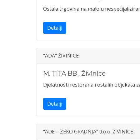
Ostala trgovina na malo u nespecijalizi
Detalji
"ADA" ŽIVINICE
M. TITA BB
,
Živinice
Djelatnosti restorana i ostalih objekata 
Detalji
"ADE – ZEKO GRADNJA" d.o.o. ŽIVINICE