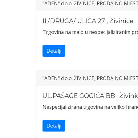
"ADEN" d.o.o. ŽIVINICE, PRODAJNO MJE
II /DRUGA/ ULICA 27
,
Živinice
Trgovina na malo u nespecijaliziranim 
Detalji
"ADEN" d.o.o. ŽIVINICE, PRODAJNO MJE
UL.PAŠAGE GOGIĆA BB
,
Živini
Nespecijalizirana trgovina na veliko hra
Detalji