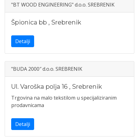
"BT WOOD ENGINEERING" d.o.o. SREBRENIK
Špionica bb
,
Srebrenik
Detalji
"BUDA 2000″ d.o.o. SREBRENIK
Ul. Varoška polja 16
,
Srebrenik
Trgovina na malo tekstilom u specijaliziranim
prodavnicama
Detalji