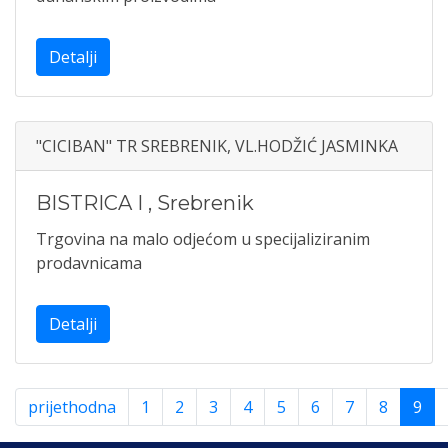
Detalji
"CICIBAN" TR SREBRENIK, VL.HODŽIĆ JASMINKA
BISTRICA I
,
Srebrenik
Trgovina na malo odjećom u specijaliziranim
prodavnicama
Detalji
prijethodna
1
2
3
4
5
6
7
8
9