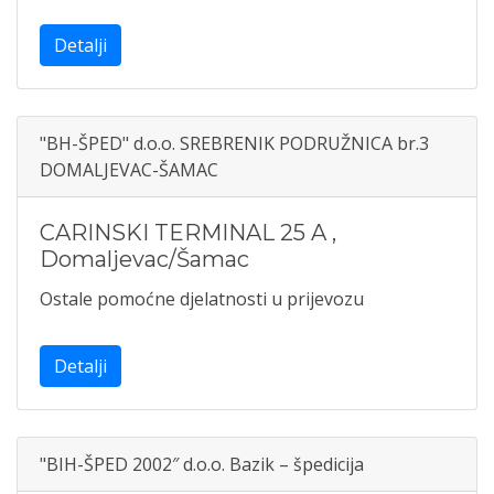
Detalji
"BH-ŠPED" d.o.o. SREBRENIK PODRUŽNICA br.3
DOMALJEVAC-ŠAMAC
CARINSKI TERMINAL 25 A
,
Domaljevac/Šamac
Ostale pomoćne djelatnosti u prijevozu
Detalji
"BIH-ŠPED 2002″ d.o.o. Bazik – špedicija