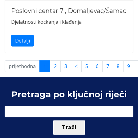
Poslovni centar 7
,
Domaljevac/Šamac
Djelatnosti kockanja i klađenja
Detalji
prijethodna
1
2
3
4
5
6
7
8
9
Pretraga po ključnoj riječi