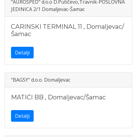
"AUROŠPED" d.o.o D.Putičevo,Travnik-POSLOVNA
JEDINICA 2/1 Domaljevac-Šamac
CARINSKI TERMINAL 11
,
Domaljevac/
Šamac
Detalji
"BAGSY" d.o.o. Domaljevac
MATIĆI BB
,
Domaljevac/Šamac
Detalji